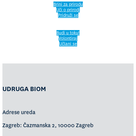
Brini za prirodu
Uči o prirodi
Pridruži se
Budi u toku!
Volontiraj
Učlani se
UDRUGA BIOM
Adrese ureda
Zagreb: Čazmanska 2, 10000 Zagreb