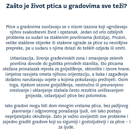
Zašto je život ptica u gradovima sve teži?
Ptice u gradovima suočavaju se s nizom izazova koji ugrožavaju
njihov svakodnevni život i opstanak. Jedan od vrlo ozbiljnih
problema su sudari sa staklenim površinama (kolizija). Prozori,
velike staklene stijenke ili stakene ograde za ptice su nevidljive
prepreke, pa u sudaru s njima dolazi do teških ozljeda ili smrti.
Urbanizacija, širenje građevinskih zona i smanjenje zelenih
površina dovode do gubitka prirodnih staništa, što pticama
otežava pronalazak mjesta za gniježđenje, sklonište i izvore hrane.
Umjetna rasvjeta ometa njihovu orijentaciju, a buka i zagađenje
dodatno narušavaju uvjete u kojima pokušavaju preživjeti. Osim
toga, tijekom sezone gniježđenja, nestručno ili preuranjeno
orezivanje i uklanjanje stabala često rezultira uništavanjem
gnijezda, ostavljajući ptice bez potomstva.
Iako gradovi mogu biti dom mnogim vrstama ptica, bez pažljivog
planiranja i odgovornog ponašanja ljudi, oni lako postaju
neprijateljsko okruženje. Zato je važno osvijestiti ove probleme i
zajedno graditi gradove koji su sigurniji i gostoljubiviji i za ptice – i
za ljude.