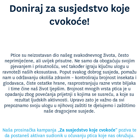
Doniraj za susjedstvo koje
cvokoće!
Ptice su neizostavan dio našeg svakodnevnog života, često
neprimijećene, ali uvijek prisutne. Ne samo da obogaćuju svojim
pjevanjem i prisutnošću, već također igraju ključnu ulogu u
ravnoteži naših ekosustava. Poput svakog dobrog susjeda, pomažu
nam u održavanju okoliša zdravim – kontroliraju brojnost insekata i
glodavaca, čiste ostatke hrane, rasprostranjuju razne vrste biljaka
i time čine naš život ljepšim. Brojnost mnogih vrsta ptica je u
opadanju zbog povećanja prijetnji s kojima se susreću, a koje su
rezultat ljudskih aktivnosti. Upravo zato je važno da svi
prepoznamo svoju ulogu u njihovoj zaštiti te djelujemo i zaštitimo
naše dragocjene susjede.
Naša prosinačka kampanja „
Za susjedstvo koje cvokoće
“ poziva te
da postaneš aktivan sudionik u očuvanju ptica koje nas okružuju.