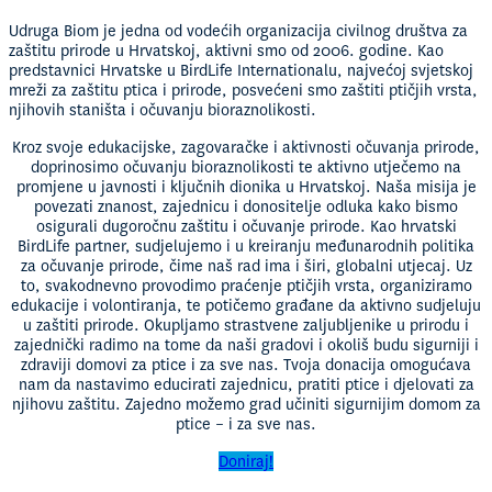
Udruga Biom je jedna od vodećih organizacija civilnog društva za
zaštitu prirode u Hrvatskoj, aktivni smo od 2006. godine. Kao
predstavnici Hrvatske u BirdLife Internationalu, najvećoj svjetskoj
mreži za zaštitu ptica i prirode, posvećeni smo zaštiti ptičjih vrsta,
njihovih staništa i očuvanju bioraznolikosti.
Kroz svoje edukacijske, zagovaračke i aktivnosti očuvanja prirode,
doprinosimo očuvanju bioraznolikosti te aktivno utječemo na
promjene u javnosti i ključnih dionika u Hrvatskoj. Naša misija je
povezati znanost, zajednicu i donositelje odluka kako bismo
osigurali dugoročnu zaštitu i očuvanje prirode. Kao hrvatski
BirdLife partner, sudjelujemo i u kreiranju međunarodnih politika
za očuvanje prirode, čime naš rad ima i širi, globalni utjecaj. Uz
to, svakodnevno provodimo praćenje ptičjih vrsta, organiziramo
edukacije i volontiranja, te potičemo građane da aktivno sudjeluju
u zaštiti prirode. Okupljamo strastvene zaljubljenike u prirodu i
zajednički radimo na tome da naši gradovi i okoliš budu sigurniji i
zdraviji domovi za ptice i za sve nas. Tvoja donacija omogućava
nam da nastavimo educirati zajednicu, pratiti ptice i djelovati za
njihovu zaštitu. Zajedno možemo grad učiniti sigurnijim domom za
ptice – i za sve nas.
Doniraj!