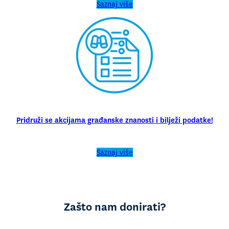
Saznaj više
Pridruži se akcijama građanske znanosti i bilježi podatke!
Saznaj više
Zašto nam donirati?