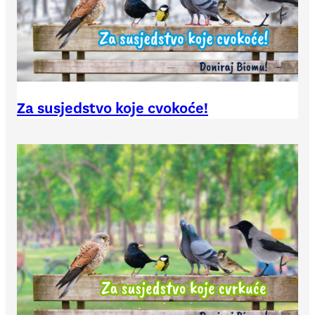
Za susjedstvo koje cvokoće!