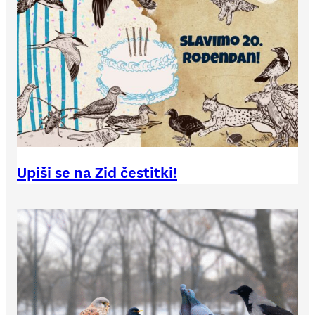
Upiši se na Zid čestitki!