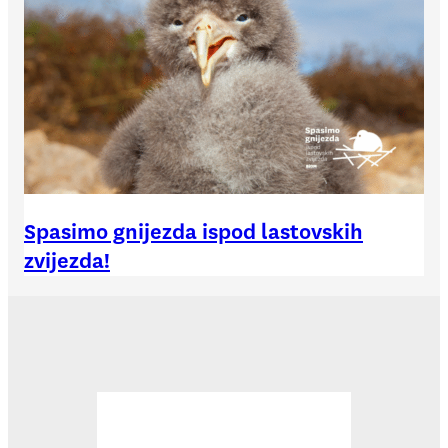
Spasimo gnijezda ispod lastovskih
zvijezda!